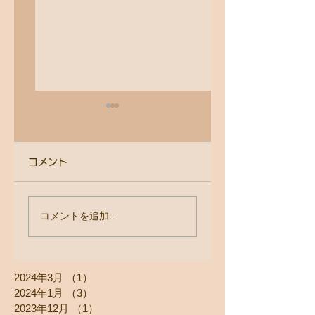
コメント
健康的で美しい指先
【深3コース＋お
コメントを追加…
を守るために─ カウ
しジェルコース】
ンセリングから見え
ヶ月かけて生まれ
2024年3月
（1）
1件の記事
たゴム手袋の使用率
わった爪が別人す
2024年1月
（3）
3件の記事
る。
2023年12月
（1）
1件の記事