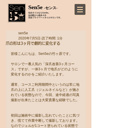
Sen5e
-センス-
仙台ネイルならSen5e。
仙台駅から徒歩４分
完全プライベートネイルサロンです。
sen5e
2020年7月5日
読了時間: 1分
爪の形は3ヶ月で劇的に変化する
皆様こんにちは、Sen5eの竹ヶ原です。
サロンで一番人気の「深爪改善3ヶ月コー
ス」ですが、一体3ヶ月で地爪がどのように
変化するのかをご紹介いたします。
通常、コースご利用期間中というのは常に地
爪の上に人工爪（ジェルネイルなど）が施さ
れている状態なので、今回、途中経過の写真
撮影が出来たことは大変貴重な経験でした。
初回は施術中に撮影し忘れていたことに気づ
き、慌てて作業中断して撮影しております。
なのでジェルが1コート塗られている状態で