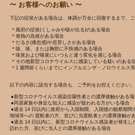
〜 お客様へのお願い 〜
下記の症状がある場合は、体調が万全に回復するまで、ご
＊風邪の症状(くしゃみや咳が出る)のある場合
＊発熱の兆候がある場合
＊だるさ(倦怠感)や息苦しさがある場合
＊咳、痰、または胸部に不快感のある場合
＊味覚および嗅覚にいつもと違う変化を感じる場合
＊その他新型コロナウイルスに感染している疑いのある
＊1 週間前くらいまでにインフルエンザ・ノロウイルス
以下の内容に該当する場合も、ご予約をお控えください。
●新型コロナウイルス感染症陽性者との濃厚接触がある場
●同居家族や身近な知人に感染が疑われる方がいる場合
●過去 14 日以内に政府から入国制限、入国後の観察期間
地域等への 渡航者の方、並びに当渡航者との濃厚接触が
●過去 14 日以内に、新型コロナウイルス感染者が発生
訪れた方、並びに当人との濃厚接触がある場合