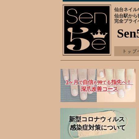
仙台ネイルな
仙台駅から
完全プライ
Sen
トップ
3
自信
指先
ヶ月
！
で
が持てる
へ
深爪改善コース
新型コロナウィルス
感染症対策について