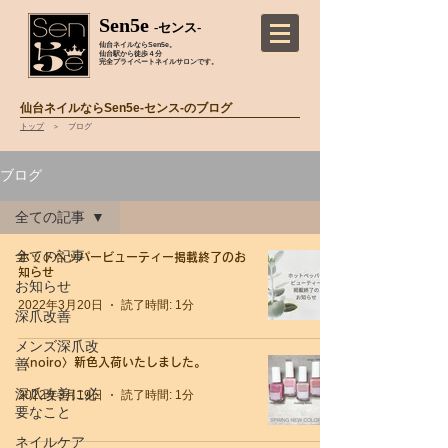
Sen5e
-センス-
仙台ネイルならSen5e。
仙台駅から徒歩４分
完全プライベートネイルサロンです。
仙台ネイルならSen5e-センス-のブログ
トップ
＞ ブログ
ブログ
全ての記事
全ての記事
ホットペッパービューティー掲載終了のお
知らせ
お知らせ
2022年3月20日
読了時間: 1分
深爪改善
メンズ深爪改
善
〈noiro〉新色入荷いたしました。
深爪改善に必
2022年3月19日
読了時間: 1分
要なこと
ネイルケア