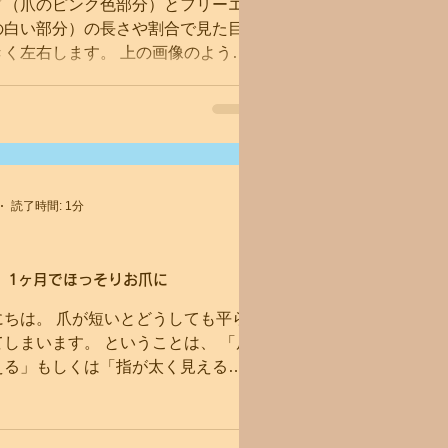
ド（爪のピンク色部分）とフリーエ
の白い部分）の長さや割合で見た目
きく左右します。 上の画像のよう
さが同じでも見た目の印象は全然違
 左のAの爪はスラッとしていて落
が漂います。...
読了時間: 1分
】1ヶ月でほっそりお爪に
にちは。 爪が短いとどうしても平ら
しまいます。 ということは、 「爪
える」もしくは「指が太く見える」
んか形がイマイチ...」なんてこと
は生まれつき とは限りません！...