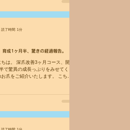
読了時間: 1分
】育成1ヶ月半、驚きの経過報告。
ちは。 深爪改善3ヶ月コース、開
月半で驚異の成長っぷりをみせてく
のお爪をご紹介いたします。 こちら
イルベッド（爪のピンク色部分）の
べき姿に育ってきました。 まだ1
経っていないのに爪ってこんなに大
...
読了時間: 1分