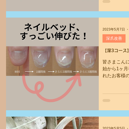
2023年5月7日
深爪改善
【深3コース
皆さまこんに
始から1ヶ
れたお客様
は親指↓ ネ
形が本来ある
ヶ月半しか
きくなるなんて
2023年5月5日