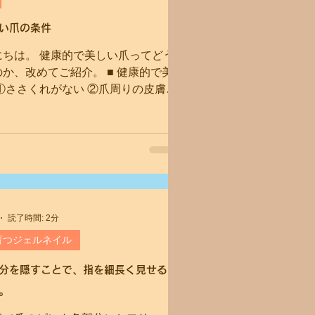
い爪の条件
休業日のお知らせ
にちは。 健康的で美しい爪ってどう
か、改めてご紹介。 ■ 健康的で美
ニキュア）
LINE予約について
①ささくれがない ②爪周りの皮膚が
いる ③2枚爪になっていない ④透
ンク色 ⑤ほどよい弾力性がある ⑥
長い...
読了時間: 2分
育つジェルネイル
分を隠すことで、指を細長く見せる
。