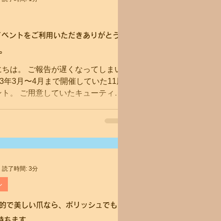
イベントをご利用いただきありがとう
。
にちは。 ご報告が遅くなってしまい
23年3月〜4月まで開催していた11周
ント。 ご用意していたキューティク
思いの外早い段階で在庫が切れてし
ルがあったりしましたが、それでも
に終える事ができました。...
読了時間: 3分
ル
健康的で美しい爪なら、ポリッシュでも
持ちます。