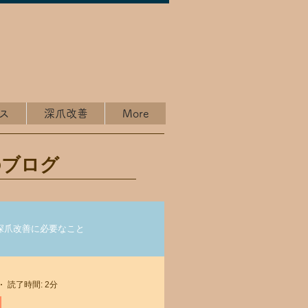
ス
深爪改善
More
のブログ
深爪改善に必要なこと
ル
読了時間: 2分