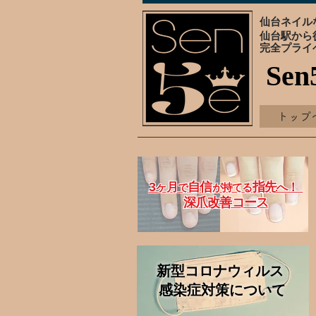
仙台ネイルな
仙台駅から
完全プライ
Sen
トップ
3
自信
指先
ヶ月
！
で
が持てる
へ
深爪改善コース
新型コロナウィルス
感染症対策について