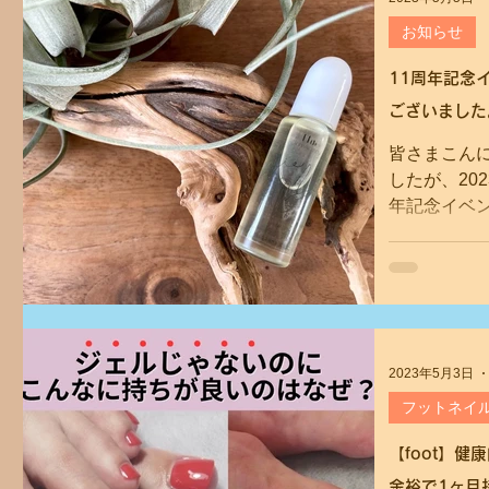
お知らせ
11周年記念
ございました
皆さまこん
したが、20
年記念イベ
ルオイルが
まうトラブ
なんとか無事
2023年5月3日
フットネイ
【foot】
余裕で1ヶ月