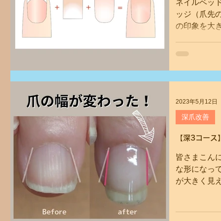
ネイルベッ
ッジ（爪先
の印象を大
に、爪の長
いますよね。
ち着いた品格
2023年5月12日
深爪改善
【深3コース
皆さまこん
な形になって
が大きく見
もしくは「な
に。 爪の形