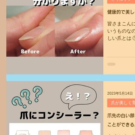
健康的で美し
ラケット爪（短指症・まむし指）育成
キャンペーン
皆さまこん
いうものなの
お客様ネイルデザイン
フットネイル
ポリッシュ（マ
しい爪とは 
ふっくらして
明感のあるピ
ネイルベッドが
ブログ
新型コロナウィルス関連
ネイルデザイン
2023年5月14日
爪が美しく
爪先の白い部
ことができる