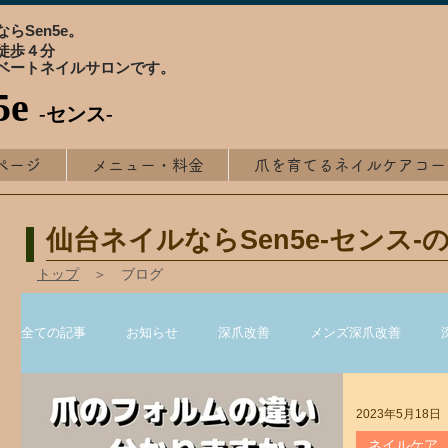
らSen5e。
徒歩４分
ベートネイルサロンです。
5e
-センス-
ページ
メニュー・料金
爪を育てるネイルケアコー
仙台ネイルならSen5e-センス-
トップ
＞ ブログ
全ての記事
お知らせ
深爪改善
メンズ深爪改善
ネイルケア
爪が美しく育つジェルネイル
爪のトラブ
2023年5月18日
ネイルケア