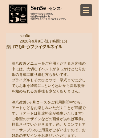
Sen5e
-センス-
仙台ネイルならSen5e。
仙台駅から徒歩４分
完全プライベートネイルサロンです。
sen5e
2020年9月9日
読了時間: 1分
深爪でも叶うブライダルネイル
深爪改善メニューをご利用くださるお客様の
中には、大切なイベントがきっかけとなりお
爪の育成に取り組む方も多いです。
ブライダルもそのひとつで、挙式までに少し
でもお爪を綺麗に...という思いから深爪改善
を始められるお客様も少なくありません。
深爪改善3ヶ月コースをご利用期間中でも、
アートなどをお楽しみいただくことが可能で
す。（アートは別途料金が発生いたします）
ご希望のデザインなどの画像があれば事前に
拝見させていただきます。尚、サロンでもア
ートサンプルのご用意がございますので、お
好みのデザインをお選びいただけます。