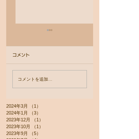
コメント
健康的で美しい指先
【深3コース＋お
コメントを追加…
を守るために─ カウ
しジェルコース】
ンセリングから見え
ヶ月かけて生まれ
2024年3月
（1）
1件の記事
たゴム手袋の使用率
わった爪が別人す
2024年1月
（3）
3件の記事
る。
2023年12月
（1）
1件の記事
2023年10月
（1）
1件の記事
2023年9月
（5）
5件の記事