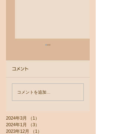
コメント
健康的で美しい指先
【深3コース＋お
コメントを追加…
を守るために─ カウ
しジェルコース】
ンセリングから見え
ヶ月かけて生まれ
2024年3月
（1）
1件の記事
たゴム手袋の使用率
わった爪が別人す
2024年1月
（3）
3件の記事
る。
2023年12月
（1）
1件の記事