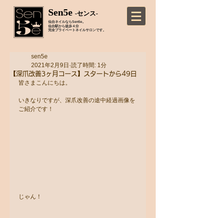
Sen5e
-センス-
仙台ネイルならSen5e。
仙台駅から徒歩４分
完全プライベートネイルサロンです。
sen5e
2021年2月9日
読了時間: 1分
【深爪改善3ヶ月コース】スタートから49日
皆さまこんにちは。
いきなりですが、深爪改善の途中経過画像を
ご紹介です！
じゃん！