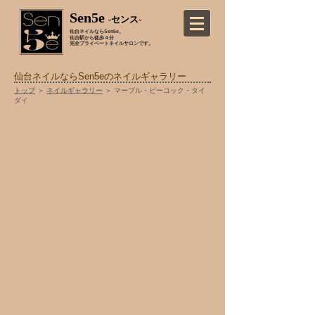
Sen5e
-センス-
仙台ネイルならSen5e。
仙台駅から徒歩４分
完全プライベートネイルサロンです。
仙台ネイルならSen5eのネイルギャラリー
トップ
＞
ネイルギャラリー
＞ マーブル・ピーコック・タイ
ダイ