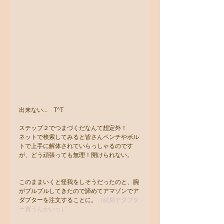
出来ない...　T^T　　
ステップ２でつまづくだなんて想定外！
ネットで検索してみると皆さんペンチやボル
トで上手に解体されていらっしゃるのです
が、どう頑張っても無理！開けられない。
このままいくと怪我をしそうだったのと、腕
がプルプルしてきたので諦めてアマゾンでア
ダプターを注文することに。
（結局アダプタ
ー買うんかいッ）