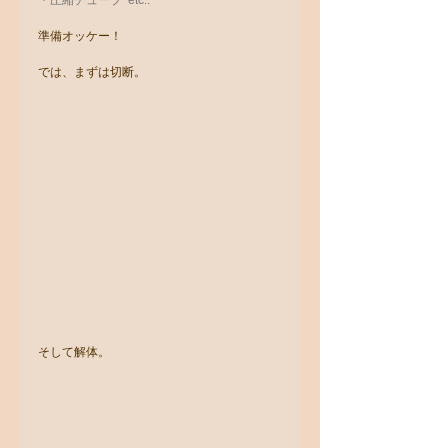
・圧縮チューブ  etc..
準備オッケー！
では、まずは切断。
そして解体。