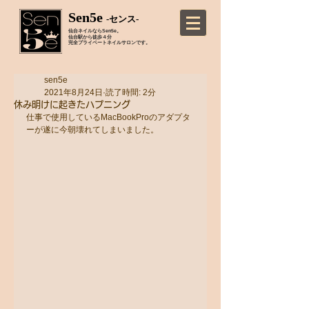
Sen5e
-センス-
仙台ネイルならSen5e。
仙台駅から徒歩４分
完全プライベートネイルサロンです。
sen5e
2021年8月24日
読了時間: 2分
休み明けに起きたハプニング
仕事で使用しているMacBookProのアダプタ
ーが遂に今朝壊れてしまいました。