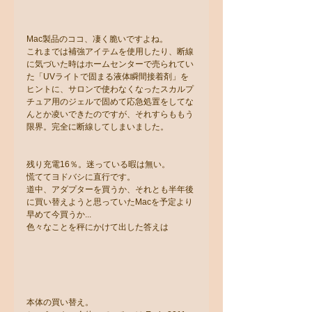
Mac製品のココ、凄く脆いですよね。
これまでは補強アイテムを使用したり、断線
に気づいた時はホームセンターで売られてい
た「UVライトで固まる液体瞬間接着剤」を
ヒントに、サロンで使わなくなったスカルプ
チュア用のジェルで固めて応急処置をしてな
んとか凌いできたのですが、それすらももう
限界。完全に断線してしまいました。
残り充電16％。迷っている暇は無い。
慌ててヨドバシに直行です。
道中、アダプターを買うか、それとも半年後
に買い替えようと思っていたMacを予定より
早めて今買うか...
色々なことを秤にかけて出した答えは
本体の買い替え。