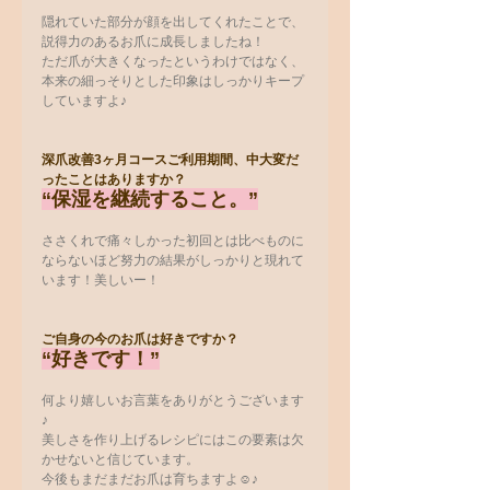
隠れていた部分が顔を出してくれたことで、
説得力のあるお爪に成長しましたね！
ただ爪が大きくなったというわけではなく、
本来の細っそりとした印象はしっかりキープ
していますよ♪
深爪改善3ヶ月コースご利用期間、中大変だ
ったことはありますか？
“保湿を継続すること。”
ささくれで痛々しかった初回とは比べものに
ならないほど努力の結果がしっかりと現れて
います！美しいー！
ご自身の今のお爪は好きですか？
“好きです！”
何より嬉しいお言葉をありがとうございます
♪
美しさを作り上げるレシピにはこの要素は欠
かせないと信じています。
今後もまだまだお爪は育ちますよ☺♪