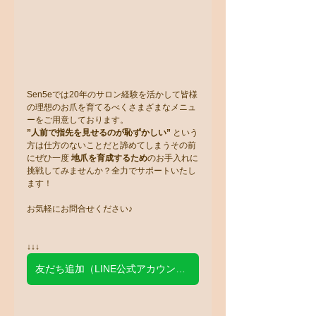
Sen5eでは20年のサロン経験を活かして皆様
の理想のお爪を育てるべくさまざまなメニュ
ーをご用意しております。
”人前で指先を見せるのが恥ずかしい” 
という
方は仕方のないことだと諦めてしまうその前
にぜひ一度 
地爪を育成するため
のお手入れに
挑戦してみませんか？全力でサポートいたし
ます！
お気軽にお問合せください♪
↓↓↓
友だち追加（LINE公式アカウント）