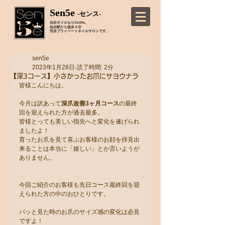
Sen5e
-センス-
仙台ネイルならSen5e。
仙台駅から徒歩４分
完全プライベートネイルサロンです。
sen5e
2023年1月28日
読了時間: 2分
【深3コース】小さかったお爪にサヨウナラ
皆様こんにちは。
今月は訳あって
深爪改善3ヶ月コース
の最終
回を迎えられた方が過去最多。
皆様とっても美しい指先へと変化を遂げられ
ましたよ！
育ったお爪を見て喜ぶお客様のお顔を拝見出
来ることは本当に「嬉しい」とか言いようが
ありません。
今回ご紹介のお客様も先日コース最終回を迎
えられた方の中のおひとりです。
パッと見た時のお爪のサイズ感の変化は必見
ですよ！