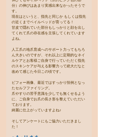
伸びてもネイルベッド（爪のピンク色の部
分）の伸びはあまり実感出来なかったそうで
す。
現在はというと、指先と同じか もしくは指先
の近くまでベイルベッドが育ってる！
甘皮で隠れていた部分もしっかりと顔を出し
てくれて爪の存在感を主張してくれています
よね。
人工爪の地爪育成へのサポート力ってもちろ
ん大きいのですが、それ以上に定期的なネイ
ルケアとお客様ご自身で行っていただく指先
のスキンケアが与える影響力って絶大だなと
改めて感じた今日この頃です。
ビフォー画像、最近ではすっかり恒例となっ
たセルフファイリング。
爪やすりの苦手意識を少しでも無くせるよう
に、ご自身でお爪の長さ形を整えていただい
ております。
綺麗に仕上がっていますよね♪
そしてアンケートにもご協力いただきまし
た！