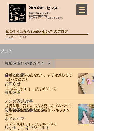
Sen5e
-センス-
仙台ネイルならSen5e。
仙台駅から徒歩４分
完全プライベートネイルサロンです。
仙台ネイルならSen5e-センス-のブログ
トップ
＞ ブログ
ブログ
深爪改善に必要なこと
全ての記事
深爪でお悩みのあなたへ、まずは試してほ
しい3つのこと
お知らせ
2024年1月31日
読了時間: 3分
深爪改善
メンズ深爪改善
縦長な爪に育てたい方必見！ネイルベッド
深爪改善に必要なこと
の成長を妨げないための所作 〜キッチン
編〜
ネイルケア
2023年9月15日
読了時間: 4分
爪が美しく育つジェルネ