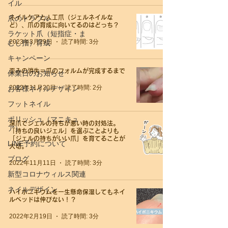
イル
爪のトラブル
ネイルケアと人工爪（ジェルネイルな
ど）、爪の育成に向いてるのはどっち？
ラケット爪（短指症・ま
2023年3月29日
読了時間: 3分
むし指）育成
キャンペーン
歪みの消失＝爪のフォルムが完成するまで
休業日のお知らせ
2022年11月20日
読了時間: 2分
お客様ネイルデザイン
フットネイル
ポリッシュ（マニキュ
深爪でジェルの持ちが悪い時の対処法。
ア）
「持ちの良いジェル」を選ぶことよりも
「ジェルの持ちがいい爪」を育てることが
LINE予約について
大切。
ブログ
2022年11月11日
読了時間: 3分
新型コロナウィルス関連
ネイルデザイン
ハイポニキウムを一生懸命保湿してもネイ
ルベッドは伸びない！？
2022年2月19日
読了時間: 3分