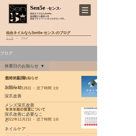
Sen5e
-センス-
仙台ネイルならSen5e。
仙台駅から徒歩４分
完全プライベートネイルサロンです。
仙台ネイルならSen5e-センス-のブログ
トップ
＞ ブログ
ブログ
休業日のお知らせ
全ての記事
臨時休業のお知らせ
お知らせ
2023年4月26日
読了時間: 1分
深爪改善
メンズ深爪改善
年末年始の営業について
深爪改善に必要なこ
2022年11月2日
読了時間: 1分
と
ネイルケア