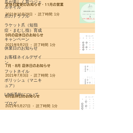
爪が美しく育つジェ
定休日変更のお知らせ・11月の営業
ルネイル
2021年10月29日
読了時間: 1分
爪のトラブル
ラケット爪（短指
症・まむし指）育成
9月の店休日のお知らせ
キャンペーン
2021年9月2日
読了時間: 1分
休業日のお知らせ
お客様ネイルデザイ
ン
7月・8月 店休日のお知らせ
フットネイル
2021年7月3日
読了時間: 1分
ポリッシュ（マニキ
ュア）
LINE予約について
6月店休日のお知らせ
ブログ
2021年5月27日
読了時間: 1分
新型コロナウィルス
関連
ネイルデザイン
店休日・ご新規様受付再開のお知らせ