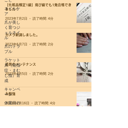
こと
【化粧品検定1級】飛び級でも1発合格でき
ネイルケ
ました！
ア
2023年7月2日
読了時間: 4分
爪が美し
く育つジ
ェルネイ
カメラ新調しました。
ル
2023年6月7日
読了時間: 2分
爪のトラ
ブル
ラケット
道具のメンテナンス
爪（短指
症・まむ
2023年4月5日
読了時間: 2分
し指）育
成
キャンペ
ーン
お勉強
休業日の
2023年2月16日
読了時間: 4分
お知らせ
お客様ネ
イルデザ
休み明けに起きたハプニング
イン