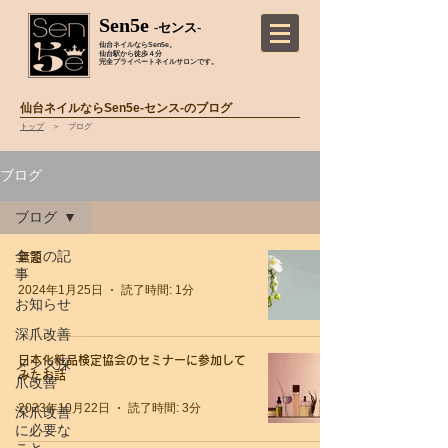
Sen5e
-センス-
仙台ネイルならSen5e。
仙台駅から徒歩４分
完全プライベートネイルサロンです。
仙台ネイルならSen5e-センス-のブログ
トップ
＞ ブログ
ブログ
ブログ
全ての記
無題
事
2024年1月25日
読了時間: 1分
お知らせ
深爪改善
日本化粧品検定協会のセミナーに参加して
メンズ深
みたお話
爪改善
2023年10月22日
読了時間: 3分
深爪改善
に必要な